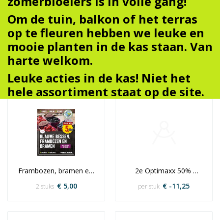
zomerbloeiers is in volle gang!
Om de tuin, balkon of het terras
op te fleuren hebben we leuke en
mooie planten in de kas staan. Van
harte welkom.
Leuke acties in de kas! Niet het
hele assortiment staat op de site.
Frambozen, bramen en 
2e Optimaxx 50% 
blauwe bessen 2 voor
korting
€ 5,00
€ -11,25
2 stuks
per stuk