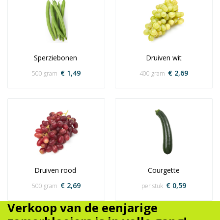
Sperziebonen 
Druiven wit
€ 1,49
€ 2,69
500 gram
400 gram
Druiven rood 
Courgette
€ 2,69
€ 0,59
500 gram
per stuk
Verkoop van de eenjarige