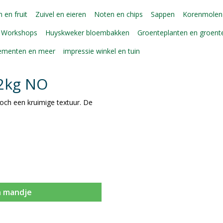
 en fruit
Zuivel en eieren
Noten en chips
Sappen
Korenmolen
Workshops
Huyskweker bloembakken
Groenteplanten en groen
gementen en meer
impressie winkel en tuin
 2kg NO
toch een kruimige textuur. De
n mandje