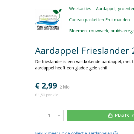
Weekacties
Aardappel, groenten
Cadeau pakketten Fruitmanden
Bloemen, rouwwerk, bruidsarre
Aardappel Frieslander
De frieslander is een vastkokende aardappel, met 
aardappel heeft een gladde gele schil.
€ 2,99
2 kilo
€ 1,50 per kilo
Plaats i
–
+
Bekijk meer uit de collectie aardappelen