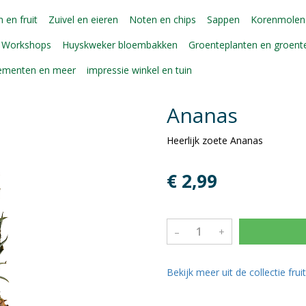
 en fruit
Zuivel en eieren
Noten en chips
Sappen
Korenmolen
Workshops
Huyskweker bloembakken
Groenteplanten en groen
gementen en meer
impressie winkel en tuin
Ananas
Heerlijk zoete Ananas
€ 2,99
–
+
Bekijk meer uit de collectie frui