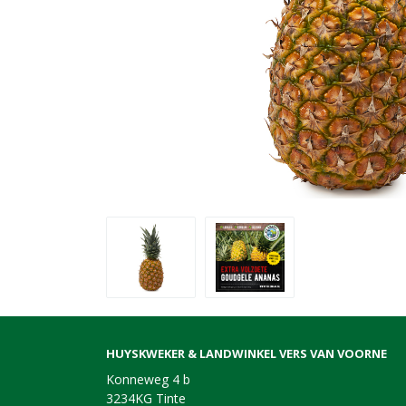
HUYSKWEKER & LANDWINKEL VERS VAN VOORNE
Konneweg 4 b
3234KG Tinte