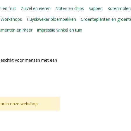
 en fruit
Zuivel en eieren
Noten en chips
Sappen
Korenmolen
Workshops
Huyskweker bloembakken
Groenteplanten en groen
gementen en meer
impressie winkel en tuin
 Geschikt voor mensen met een
aar in onze webshop.