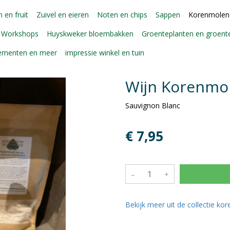
 en fruit
Zuivel en eieren
Noten en chips
Sappen
Korenmolen
Workshops
Huyskweker bloembakken
Groenteplanten en groen
gementen en meer
impressie winkel en tuin
Wijn Korenmo
Sauvignon Blanc
€ 7,95
–
+
Bekijk meer uit de collectie k