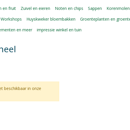
 en fruit
Zuivel en eieren
Noten en chips
Sappen
Korenmolen
Workshops
Huyskweker bloembakken
Groenteplanten en groen
gementen en meer
impressie winkel en tuin
neel
et beschikbaar in onze