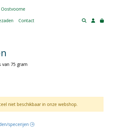
 Oostvoorne
tezaden
Contact
on
s van 75 gram
el niet beschikbaar in onze webshop.
uiden/specerijen