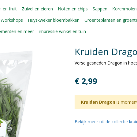
 en fruit
Zuivel en eieren
Noten en chips
Sappen
Korenmolen
Workshops
Huyskweker bloembakken
Groenteplanten en groen
gementen en meer
impressie winkel en tuin
Kruiden Drag
Verse gesneden Dragon in hoe
€ 2,99
Kruiden Dragon
is momente
Bekijk meer uit de collectie kr