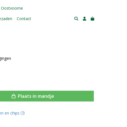
 Oostvoorne
tezaden
Contact
gingen
Plaats in mandje
ten en chips