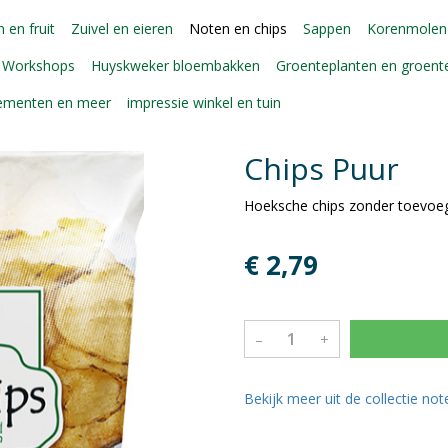
 en fruit
Zuivel en eieren
Noten en chips
Sappen
Korenmolen
Workshops
Huyskweker bloembakken
Groenteplanten en groen
gementen en meer
impressie winkel en tuin
Chips Puur
Hoeksche chips zonder toevoe
€ 2,79
–
+
Bekijk meer uit de collectie no