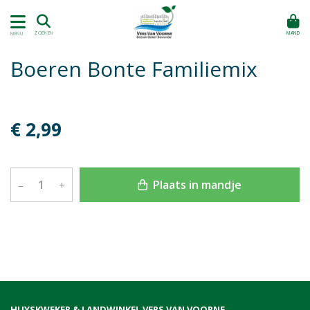
MAND
ZOEKEN
MENU
Boeren Bonte Familiemix
€ 2,99
Plaats in mandje
–
+
HUYSKWEKER & LANDWINKEL VERS VAN VOORNE