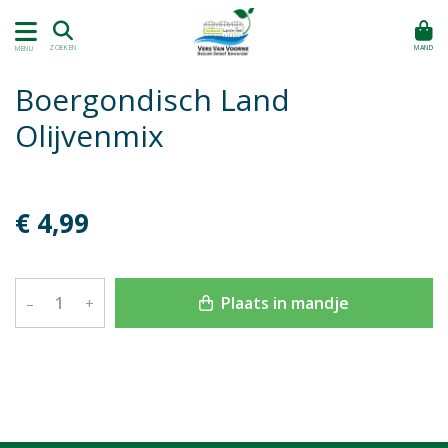
MAND
ZOEKEN
MENU
Boergondisch Land
Olijvenmix
€ 4,99
Plaats in mandje
–
+