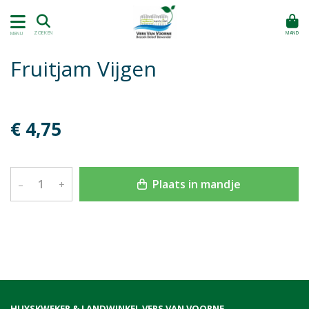
MAND
ZOEKEN
MENU
Fruitjam Vijgen
€ 4,75
Plaats in mandje
–
+
HUYSKWEKER & LANDWINKEL VERS VAN VOORNE