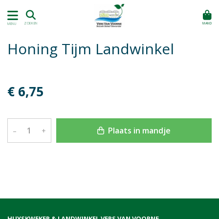
MAND
ZOEKEN
MENU
Honing Tijm Landwinkel
€ 6,75
Plaats in mandje
–
+
HUYSKWEKER & LANDWINKEL VERS VAN VOORNE