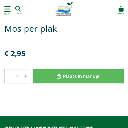
MAND
ZOEKEN
MENU
Mos per plak
€ 2,95
Plaats in mandje
–
+
HUYSKWEKER & LANDWINKEL VERS VAN VOORNE