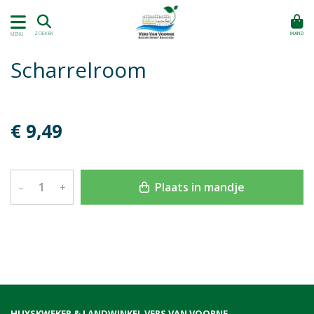
MAND
ZOEKEN
MENU
Scharrelroom
€ 9,49
Plaats in mandje
–
+
HUYSKWEKER & LANDWINKEL VERS VAN VOORNE