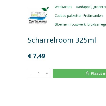
Weekacties
Aardappel, groenten
Cadeau pakketten Fruitmanden
Bloemen, rouwwerk, bruidsarre
Scharrelroom 325ml
€ 7,49
Plaats i
–
+