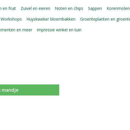
 en fruit
Zuivel en eieren
Noten en chips
Sappen
Korenmolen
Workshops
Huyskweker bloembakken
Groenteplanten en groen
gementen en meer
impressie winkel en tuin
n mandje