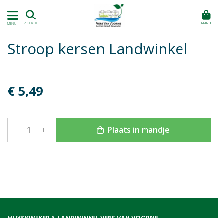
MAND
ZOEKEN
MENU
Stroop kersen Landwinkel
€ 5,49
Plaats in mandje
–
+
HUYSKWEKER & LANDWINKEL VERS VAN VOORNE