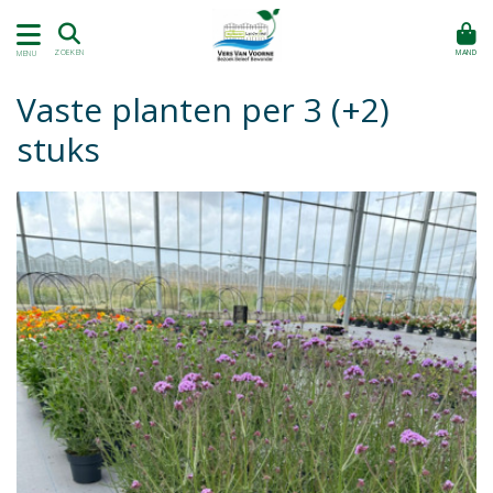
MAND
ZOEKEN
MENU
Vaste planten per 3 (+2)
stuks