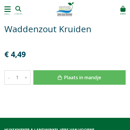
MAND
ZOEKEN
MENU
Waddenzout Kruiden
€ 4,49
Plaats in mandje
–
+
HUYSKWEKER & LANDWINKEL VERS VAN VOORNE