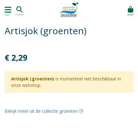
MAND
ZOEKEN
MENU
Artisjok (groenten)
€ 2,29
Artisjok (groenten)
is momenteel niet beschikbaar in
onze webshop.
Bekijk meer uit de collectie groenten