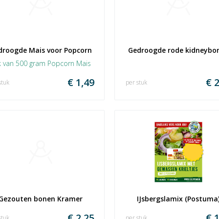
droogde Mais voor Popcorn
Gedroogde rode kidneybo
k van 500 gram Popcorn Mais
€ 1,49
€ 2
stuk
per stuk
Gezouten bonen Kramer
IJsbergslamix (Postuma
€ 2,25
€ 1
stuk
per stuk