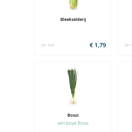
Bleekselderij
€ 1,79
per stuk
per 
Bosui
een bosje Bosui