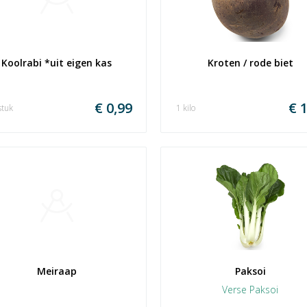
Koolrabi *uit eigen kas
Kroten / rode biet
€ 0,99
€ 1
stuk
1 kilo
Meiraap
Paksoi
Verse Paksoi