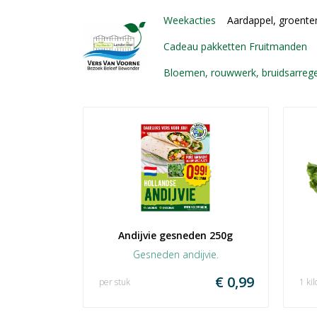
Weekacties
Aardappel, groenten
Cadeau pakketten Fruitmanden
Bloemen, rouwwerk, bruidsarre
Andijvie gesneden 250g
Gesneden andijvie.
€ 0,99
per stuk
1 kil