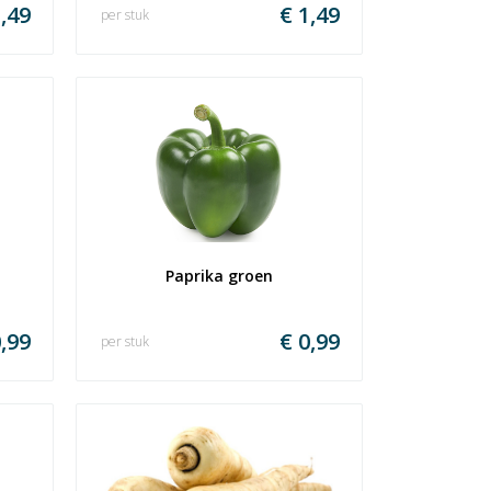
,49
€ 1,49
per stuk
Paprika groen
,99
€ 0,99
per stuk