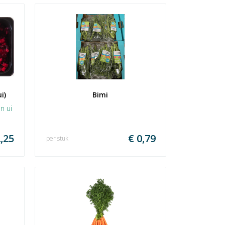
i)
Bimi
n ui
,25
€ 0,79
per stuk