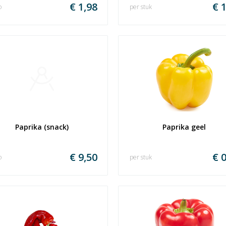
€ 1,98
€ 1
o
per stuk
Paprika (snack)
Paprika geel
€ 9,50
€ 0
o
per stuk