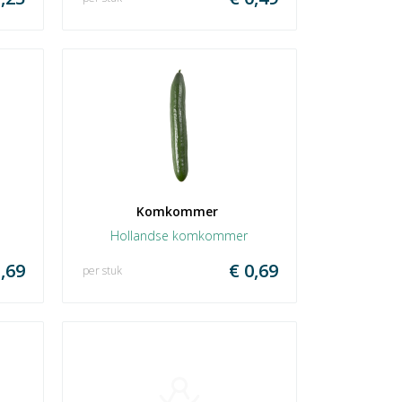
Komkommer 
Hollandse komkommer
,69
€ 0,69
per stuk