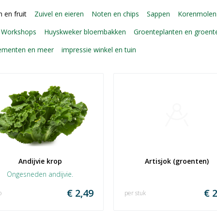
 en fruit
Zuivel en eieren
Noten en chips
Sappen
Korenmolen
Workshops
Huyskweker bloembakken
Groenteplanten en groen
gementen en meer
impressie winkel en tuin
Andijvie krop
Artisjok (groenten)
Ongesneden andijvie.
€ 2,49
€ 2
o
per stuk