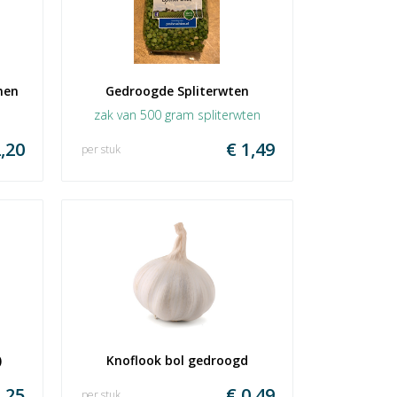
nen
Gedroogde Spliterwten
zak van 500 gram spliterwten
,20
€ 1,49
per stuk
)
Knoflook bol gedroogd
,25
€ 0,49
per stuk