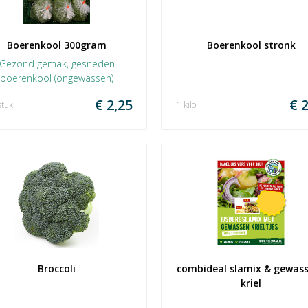
Boerenkool 300gram
Boerenkool stronk
Gezond gemak, gesneden
boerenkool (ongewassen)
€ 2,25
€ 2
stuk
1 kilo
Broccoli
combideal slamix & gewasse
kriel