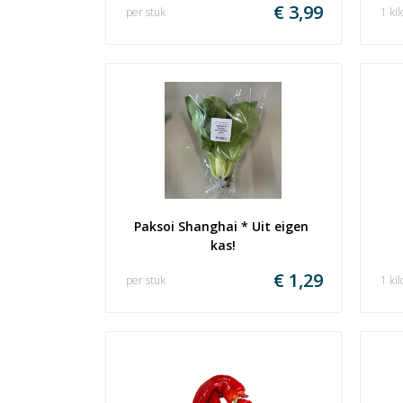
€ 3,99
per stuk
1 kil
Paksoi Shanghai * Uit eigen 
kas!
€ 1,29
per stuk
1 kil