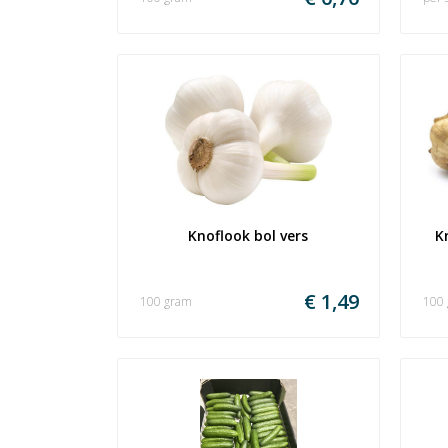
Knoflook bol vers
K
€ 1,49
100 gram
100