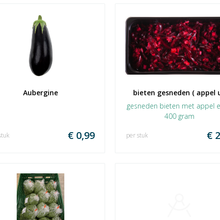
Aubergine
bieten gesneden ( appel u
gesneden bieten met appel e
400 gram
€ 0,99
€ 2
stuk
per stuk