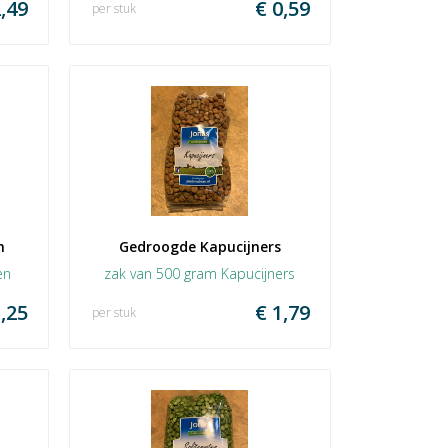
,49
€ 0,59
per stuk
  
Gedroogde Kapucijners
en
zak van 500 gram Kapucijners
,25
€ 1,79
per stuk