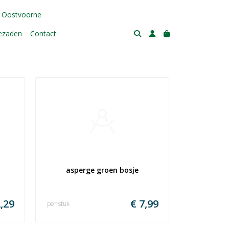
 Oostvoorne
tezaden
Contact
asperge groen bosje
,29
€ 7,99
per stuk