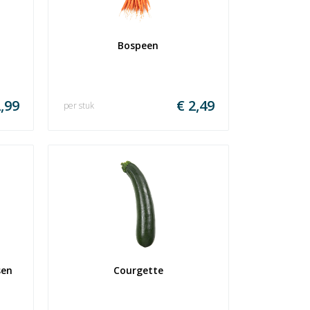
Bospeen
,99
€ 2,49
per stuk
n  
Courgette