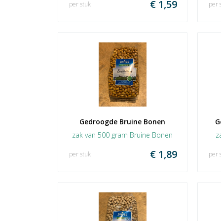
€ 1,59
per stuk
per 
Gedroogde Bruine Bonen
G
zak van 500 gram Bruine Bonen
z
€ 1,89
per stuk
per 