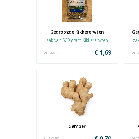
Gedroogde Kikkererwten
Ge
zak van 500 gram Kikkererwten
za
€ 1,69
per stuk
per 
Gember
€ 0,70
100 gram
per 