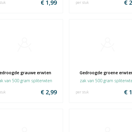
€ 1,99
€ 2
stuk
per stuk
edroogde grauwe erwten 
Gedroogde groene erwten
ak van 500 gram spliterwten
zak van 500 gram spliterwt
€ 2,99
€ 1
stuk
per stuk