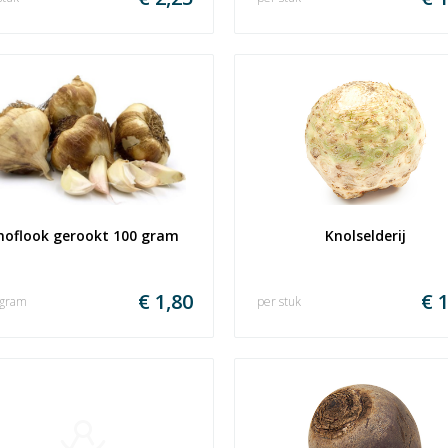
noflook gerookt 100 gram
Knolselderij
€ 1,80
€ 1
 gram
per stuk