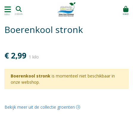
MAND
ZOEKEN
MENU
Boerenkool stronk
€ 2,99
1 kilo
Boerenkool stronk
is momenteel niet beschikbaar in
onze webshop.
Bekijk meer uit de collectie groenten