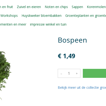
 en fruit
Zuivel en eieren
Noten en chips
Sappen
Korenmolen
Workshops
Huyskweker bloembakken
Groenteplanten en groen
gementen en meer
impressie winkel en tuin
Bospeen
€ 1,49
–
+
Bekijk meer uit de collectie gr