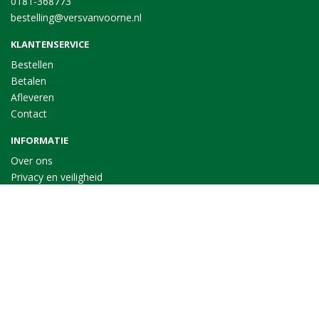
0181-368773
bestelling@versvanvoorne.nl
KLANTENSERVICE
Bestellen
Betalen
Afleveren
Contact
INFORMATIE
Over ons
Privacy en veiligheid
Algemene voorwaarden
Disclaimer
Cookies
VOLG ONS
Taal