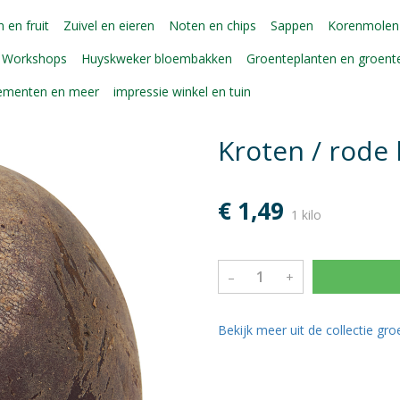
 en fruit
Zuivel en eieren
Noten en chips
Sappen
Korenmolen
Workshops
Huyskweker bloembakken
Groenteplanten en groen
gementen en meer
impressie winkel en tuin
Kroten / rode 
€ 1,49
1 kilo
–
+
Bekijk meer uit de collectie gr