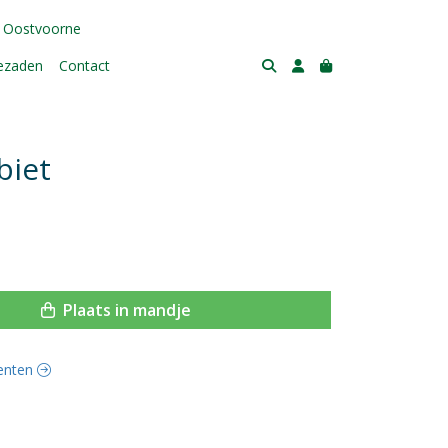
 Oostvoorne
tezaden
Contact
biet
Plaats in mandje
oenten