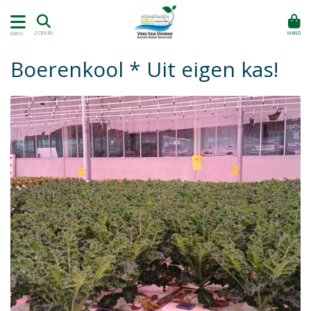
MAND
ZOEKEN
MENU
Boerenkool * Uit eigen kas!