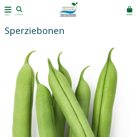
MAND
ZOEKEN
MENU
Sperziebonen