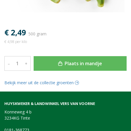
€ 2,49
500 gram
€ 4,98 per kilo
Plaats in mandje
–
+
Bekijk meer uit de collectie groenten
HUYSKWEKER & LANDWINKEL VERS VAN VOORNE
Konneweg 4 b
3234KG Tinte
0181-368773